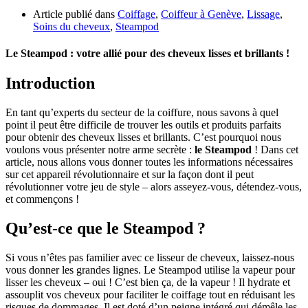
Article publié dans
Coiffage
,
Coiffeur à Genève
,
Lissage
,
Soins du cheveux
,
Steampod
Le Steampod : votre allié pour des cheveux lisses et brillants !
Introduction
En tant qu’experts du secteur de la coiffure, nous savons à quel
point il peut être difficile de trouver les outils et produits parfaits
pour obtenir des cheveux lisses et brillants. C’est pourquoi nous
voulons vous présenter notre arme secrète :
le Steampod
! Dans cet
article, nous allons vous donner toutes les informations nécessaires
sur cet appareil révolutionnaire et sur la façon dont il peut
révolutionner votre jeu de style – alors asseyez-vous, détendez-vous,
et commençons !
Qu’est-ce que le Steampod ?
Si vous n’êtes pas familier avec ce lisseur de cheveux, laissez-nous
vous donner les grandes lignes. Le Steampod utilise la vapeur pour
lisser les cheveux – oui ! C’est bien ça, de la vapeur ! Il hydrate et
assouplit vos cheveux pour faciliter le coiffage tout en réduisant les
risques de dommages. Il est doté d’un peigne intégré qui démêle les