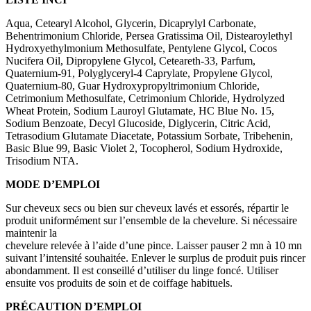
Aqua, Cetearyl Alcohol, Glycerin, Dicaprylyl Carbonate,
Behentrimonium Chloride, Persea Gratissima Oil, Distearoylethyl
Hydroxyethylmonium Methosulfate, Pentylene Glycol, Cocos
Nucifera Oil, Dipropylene Glycol, Ceteareth-33, Parfum,
Quaternium-91, Polyglyceryl-4 Caprylate, Propylene Glycol,
Quaternium-80, Guar Hydroxypropyltrimonium Chloride,
Cetrimonium Methosulfate, Cetrimonium Chloride, Hydrolyzed
Wheat Protein, Sodium Lauroyl Glutamate, HC Blue No. 15,
Sodium Benzoate, Decyl Glucoside, Diglycerin, Citric Acid,
Tetrasodium Glutamate Diacetate, Potassium Sorbate, Tribehenin,
Basic Blue 99, Basic Violet 2, Tocopherol, Sodium Hydroxide,
Trisodium NTA.
MODE D’EMPLOI
Sur cheveux secs ou bien sur cheveux lavés et essorés, répartir le
produit uniformément sur l’ensemble de la chevelure. Si nécessaire
maintenir la
chevelure relevée à l’aide d’une pince. Laisser pauser 2 mn à 10 mn
suivant l’intensité souhaitée. Enlever le surplus de produit puis rincer
abondamment. Il est conseillé d’utiliser du linge foncé. Utiliser
ensuite vos produits de soin et de coiffage habituels.
PRÉCAUTION D’EMPLOI