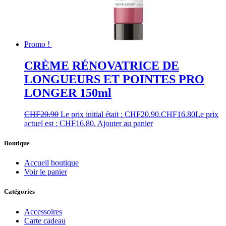
Promo !
CRÈME RÉNOVATRICE DE
LONGUEURS ET POINTES PRO
LONGER 150ml
CHF
20.90
Le prix initial était : CHF20.90.
CHF
16.80
Le prix
actuel est : CHF16.80.
Ajouter au panier
Boutique
Accueil boutique
Voir le panier
Catégories
Accessoires
Carte cadeau