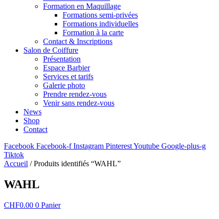
Formation en Maquillage
Formations semi-privées
Formations individuelles
Formation à la carte
Contact & Inscriptions
Salon de Coiffure
Présentation
Espace Barbier
Services et tarifs
Galerie photo
Prendre rendez-vous
Venir sans rendez-vous
News
Shop
Contact
Facebook
Facebook-f
Instagram
Pinterest
Youtube
Google-plus-g
Tiktok
Accueil
/ Produits identifiés “WAHL”
WAHL
CHF
0.00
0
Panier