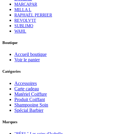
MARCAPAR
MILLA L
RAPHAËL PERRIER
REVOLV'IT
SUBLIMO
WAHL
Boutique
Accueil boutique
Voir le panier
Catégories
Accessoires
Carte cadeau
Matériel Coiffure
Produit Coiffant
Shampooing Soin
Spécial Barbier
Marques
"RÉEL" Les soins d'Isabelle