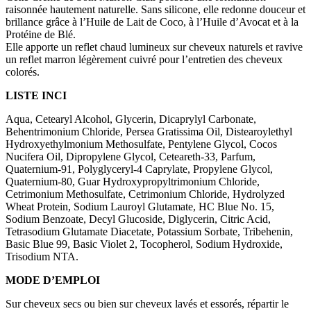
raisonnée hautement naturelle. Sans silicone, elle redonne douceur et
brillance grâce à l’Huile de Lait de Coco, à l’Huile d’Avocat et à la
Protéine de Blé.
Elle apporte un reflet chaud lumineux sur cheveux naturels et ravive
un reflet marron légèrement cuivré pour l’entretien des cheveux
colorés.
LISTE INCI
Aqua, Cetearyl Alcohol, Glycerin, Dicaprylyl Carbonate,
Behentrimonium Chloride, Persea Gratissima Oil, Distearoylethyl
Hydroxyethylmonium Methosulfate, Pentylene Glycol, Cocos
Nucifera Oil, Dipropylene Glycol, Ceteareth-33, Parfum,
Quaternium-91, Polyglyceryl-4 Caprylate, Propylene Glycol,
Quaternium-80, Guar Hydroxypropyltrimonium Chloride,
Cetrimonium Methosulfate, Cetrimonium Chloride, Hydrolyzed
Wheat Protein, Sodium Lauroyl Glutamate, HC Blue No. 15,
Sodium Benzoate, Decyl Glucoside, Diglycerin, Citric Acid,
Tetrasodium Glutamate Diacetate, Potassium Sorbate, Tribehenin,
Basic Blue 99, Basic Violet 2, Tocopherol, Sodium Hydroxide,
Trisodium NTA.
MODE D’EMPLOI
Sur cheveux secs ou bien sur cheveux lavés et essorés, répartir le