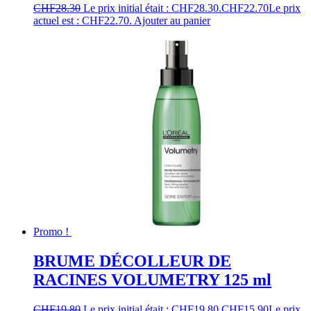
CHF
28.30
Le prix initial était : CHF28.30.
CHF
22.70
Le prix
actuel est : CHF22.70.
Ajouter au panier
Promo !
BRUME DÉCOLLEUR DE
RACINES VOLUMETRY 125 ml
CHF
19.80
Le prix initial était : CHF19.80.
CHF
15.90
Le prix