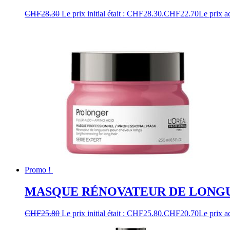
CHF
28.30
Le prix initial était : CHF28.30.
CHF
22.70
Le prix a
Promo !
MASQUE RÉNOVATEUR DE LONGU
CHF
25.80
Le prix initial était : CHF25.80.
CHF
20.70
Le prix a