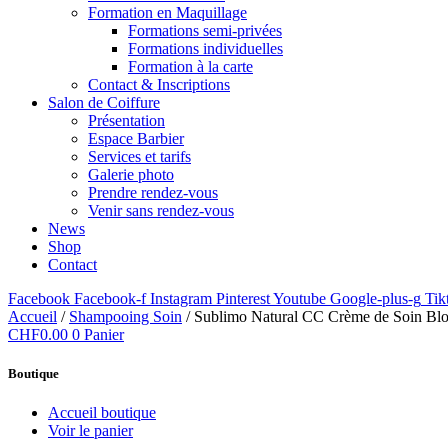
Formation en Maquillage
Formations semi-privées
Formations individuelles
Formation à la carte
Contact & Inscriptions
Salon de Coiffure
Présentation
Espace Barbier
Services et tarifs
Galerie photo
Prendre rendez-vous
Venir sans rendez-vous
News
Shop
Contact
Facebook
Facebook-f
Instagram
Pinterest
Youtube
Google-plus-g
Tik
Accueil
/
Shampooing Soin
/ Sublimo Natural CC Crème de Soin Blo
CHF
0.00
0
Panier
Boutique
Accueil boutique
Voir le panier