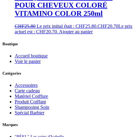
POUR CHEVEUX COLORÉ
VITAMINO COLOR 250ml
CHF
25.80
Le prix initial était : CHF25.80.
CHF
20.70
Le prix
actuel est : CHF20.70.
Ajouter au panier
Boutique
Accueil boutique
Voir le panier
Catégories
Accessoires
Carte cadeau
Matériel Coiffure
Produit Coiffant
Shampooing Soin
Spécial Barbier
Marques
"RÉEL" Les soins d'Isabelle