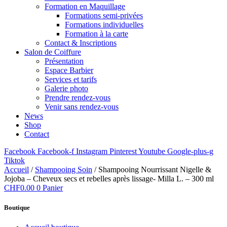
Formation en Maquillage
Formations semi-privées
Formations individuelles
Formation à la carte
Contact & Inscriptions
Salon de Coiffure
Présentation
Espace Barbier
Services et tarifs
Galerie photo
Prendre rendez-vous
Venir sans rendez-vous
News
Shop
Contact
Facebook
Facebook-f
Instagram
Pinterest
Youtube
Google-plus-g
Tiktok
Accueil
/
Shampooing Soin
/ Shampooing Nourrissant Nigelle &
Jojoba – Cheveux secs et rebelles après lissage- Milla L. – 300 ml
CHF
0.00
0
Panier
Boutique